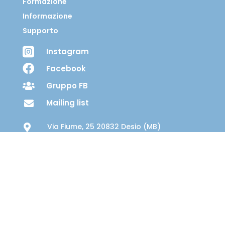
Formazione
Informazione
Supporto

Instagram

Facebook
Gruppo FB

Mailing list

Via Fiume, 25 20832 Desio (MB)

C.F. 91115060153
Diventa un nostro Socio
Devolvi il tuo 5 per mille
© 2001-2026 leradicieleali.com - Portale per le Famiglie
Adottive - Ogni riproduzione o copia, anche parziale è
vietata - Diritti riservati, come da legge sul Diritto d'Autore n.
518 del 1992 e successive modifiche.