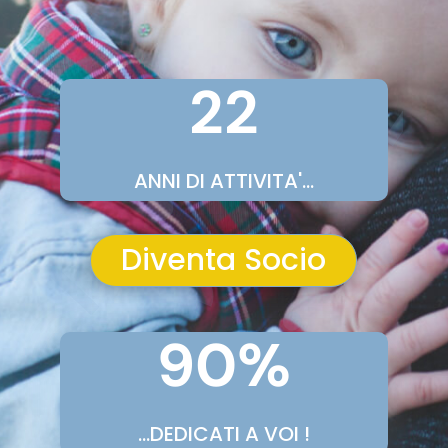
25
ANNI DI ATTIVITA'...
Diventa Socio
100
%
...DEDICATI A VOI !